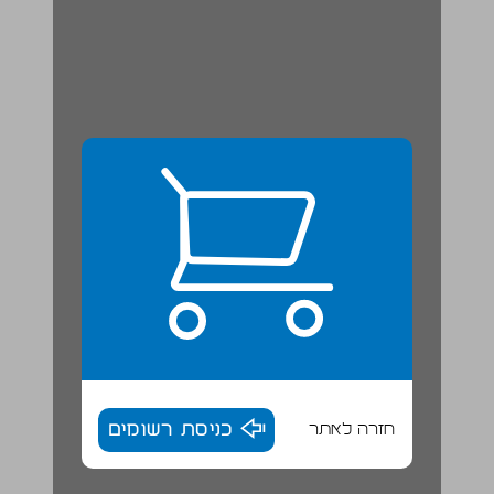
חזרה לאתר
כניסת רשומים