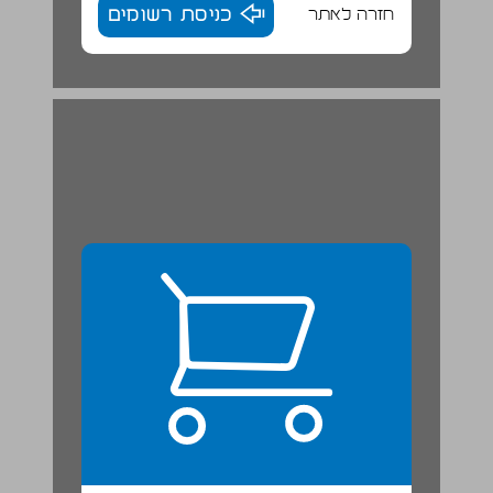
חזרה לאתר
כניסת רשומים