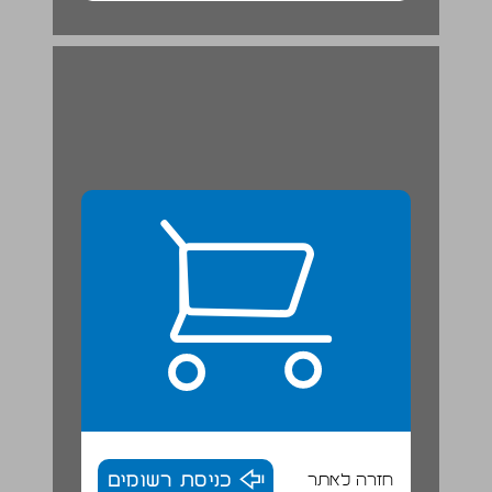
חזרה לאתר
כניסת רשומים