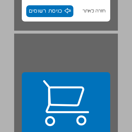
חזרה לאתר
כניסת רשומים