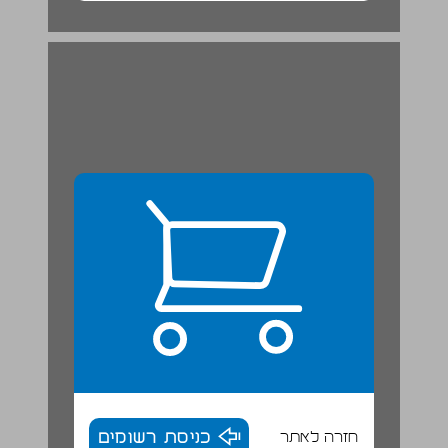
חזרה לאתר
כניסת רשומים