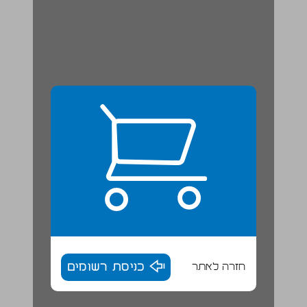
חזרה לאתר
כניסת רשומים