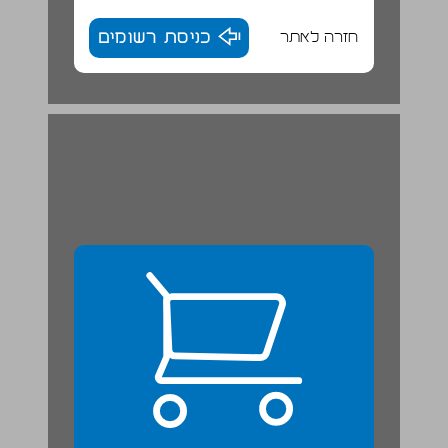
חזרה לאתר
כניסת רשומים