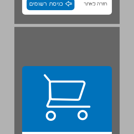
חזרה לאתר
כניסת רשומים