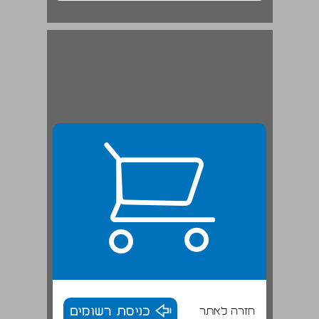
חזרה לאתר
כניסת רשומים