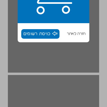
חזרה לאתר
כניסת רשומים