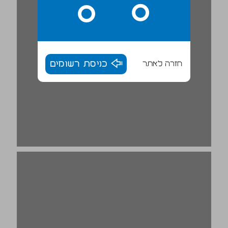
חזרה לאתר
כניסת רשומים