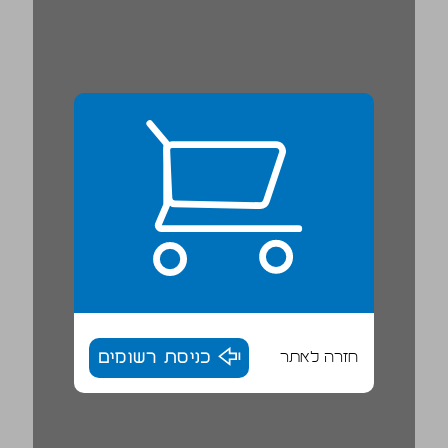
חזרה לאתר
כניסת רשומים