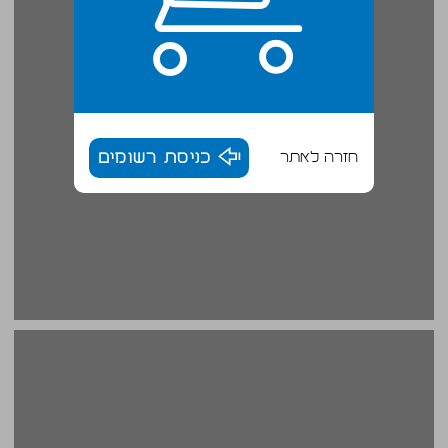
חזרה לאתר
כניסת רשומים