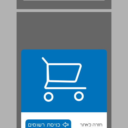
חזרה לאתר
כניסת רשומים