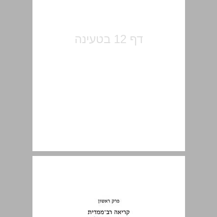
פרק ראשון קריאה רב-ממדית באוטוביוגרפיות של שיגעון ... 13