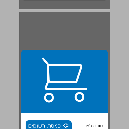
חזרה לאתר
כניסת רשומים