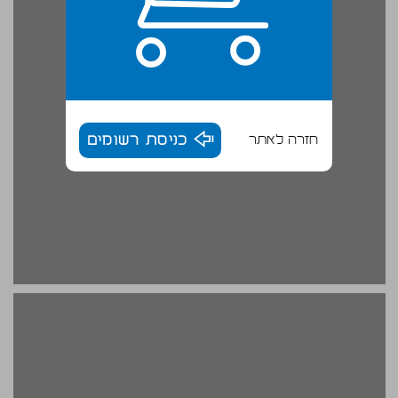
חזרה לאתר
כניסת רשומים