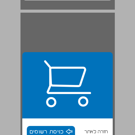
חזרה לאתר
כניסת רשומים