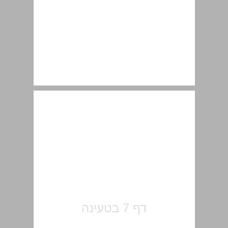
ארבעים שנה לכתב העת “עלי ספר” חקר הספר העברי – כתבי יד, דפוס ודיגיטציה ... 7