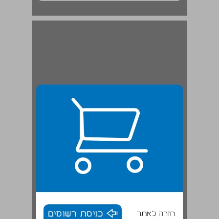
חזרה לאתר
כניסת רשומים