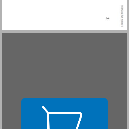
שער ראשון על שררה וחוק, אובדן כבוד ונקמה ... 15