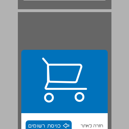
חזרה לאתר
כניסת רשומים