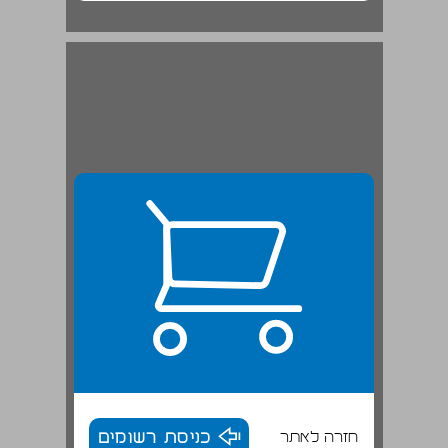
חזרה לאתר
כניסת רשומים