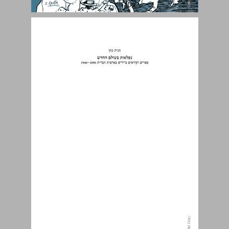
נפלאות בעולם החדש ספרים וקוראים ביידיש בארצות הברית 1940-1890 ... 0