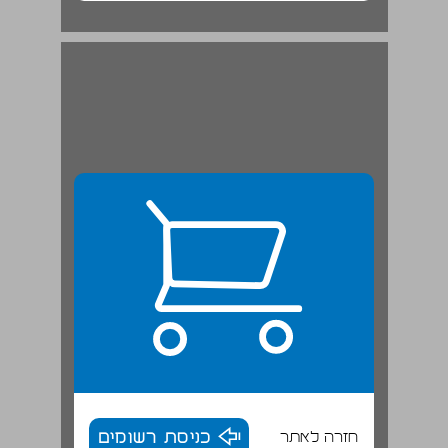
חזרה לאתר
כניסת רשומים