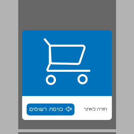
חזרה לאתר
כניסת רשומים
הגירה, התערות ואתניזציה ... 18