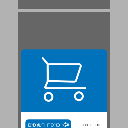
חזרה לאתר
כניסת רשומים