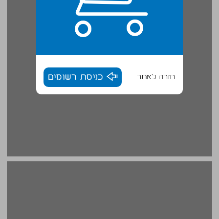
חזרה לאתר
כניסת רשומים