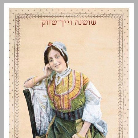
אוצר הרומנסירו של יהודי ספרד שורשים וגלויות, מוסיקה ותמליל ... 0