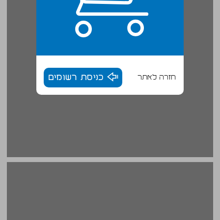
חזרה לאתר
כניסת רשומים