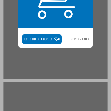
חזרה לאתר
כניסת רשומים