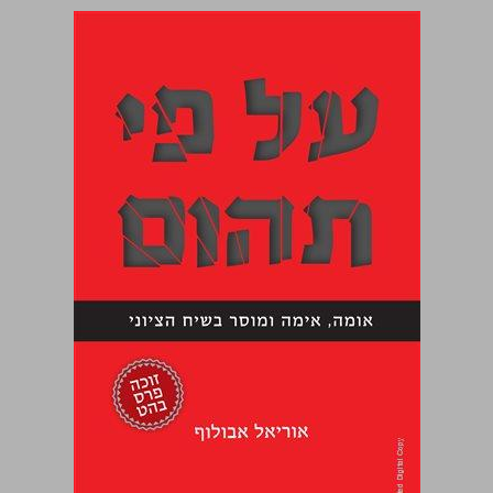
על פי תהום אומה, אימה ומוסר בשיח הציוני ... 0