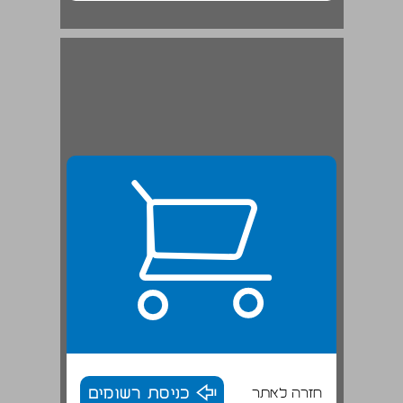
חזרה לאתר
כניסת רשומים