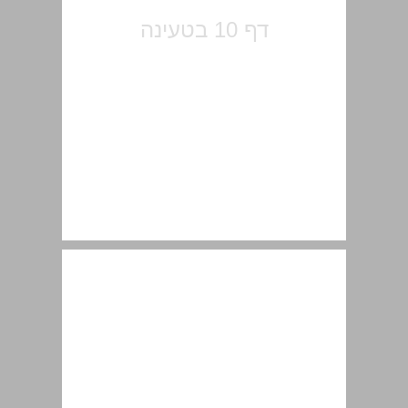
ירושת נביאי ישראל הקדמה מאת ראש הממשלה בנימין נתניהו ... 11