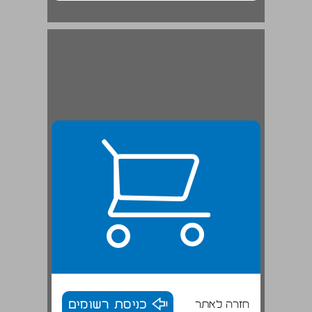
חזרה לאתר
כניסת רשומים