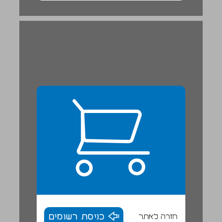
חזרה לאתר
כניסת רשומים