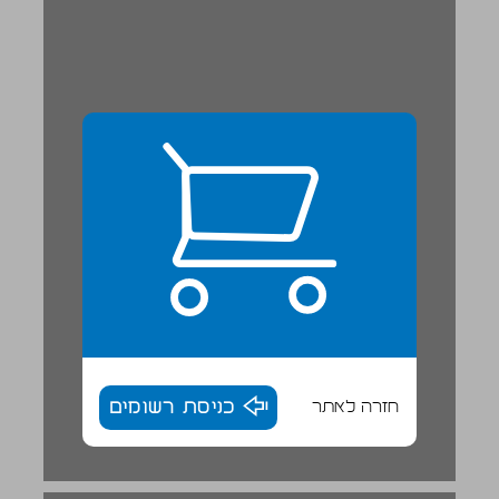
חזרה לאתר
כניסת רשומים