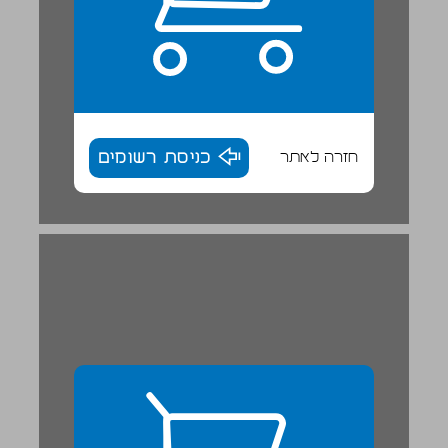
חזרה לאתר
כניסת רשומים