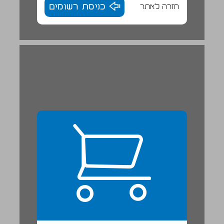
חזרה לאתר
כניסת רשומים