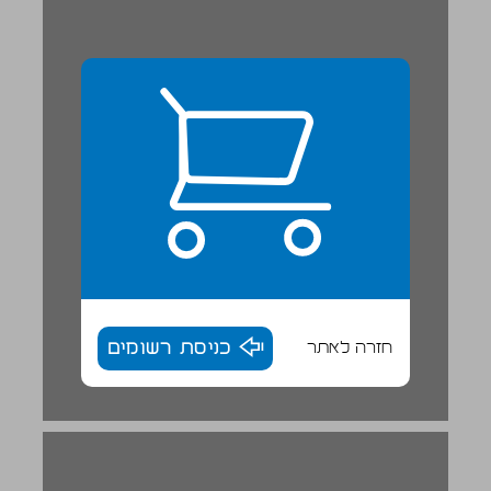
חזרה לאתר
כניסת רשומים