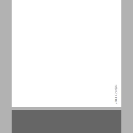
חלק ראשון קידום בריאות - הרקע התיאורטי ... 15