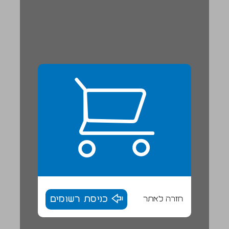
חזרה לאתר
כניסת רשומים