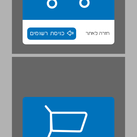
חזרה לאתר
כניסת רשומים