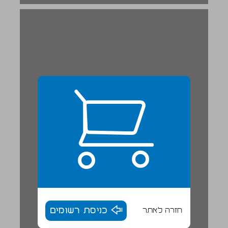
חזרה לאתר
כניסת רשומים