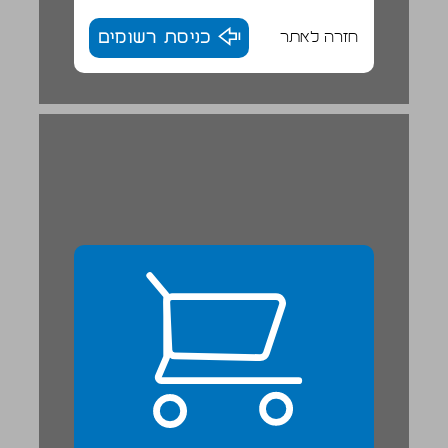
חזרה לאתר
כניסת רשומים