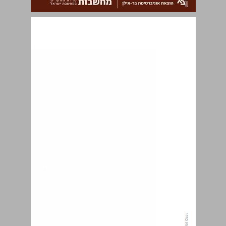
בין קנאות לחסד מגמות אנטי-קנאיות במחשבת חז"ל ... 0