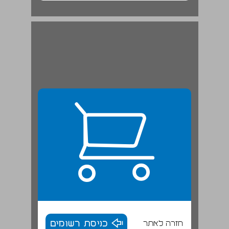
חזרה לאתר
כניסת רשומים