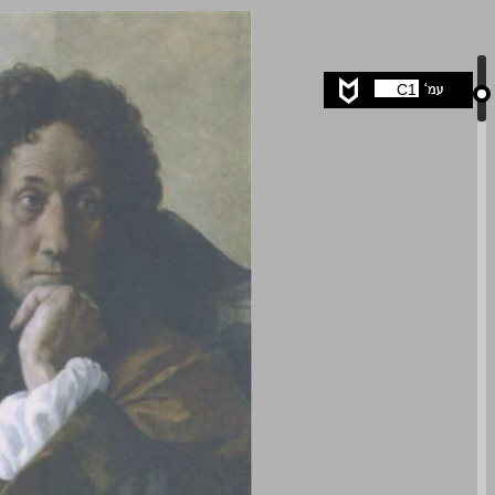
המאה של המונאדות המטפיזיקה של לייבניץ והמודרניות של המאה העשרים ... 0