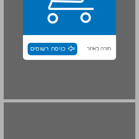
חזרה לאתר
כניסת רשומים