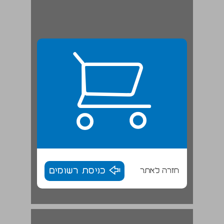
חזרה לאתר
כניסת רשומים
פרק א: חובות גילוי ודיווח ... 17