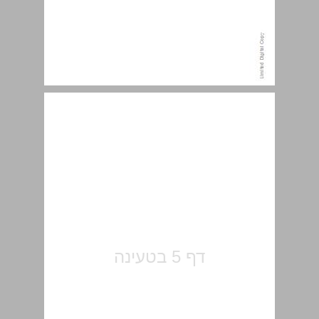
חלק חמישי חובות דיווח וגילוי, תרופות וסעדים בחברה ... 5