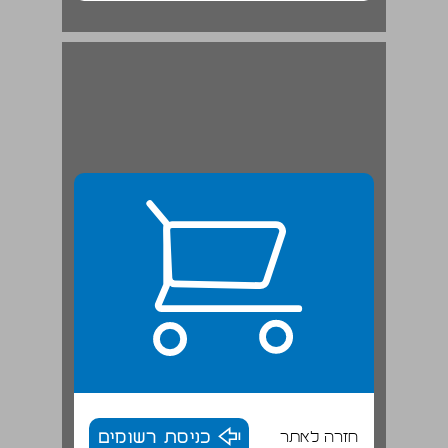
חזרה לאתר
כניסת רשומים