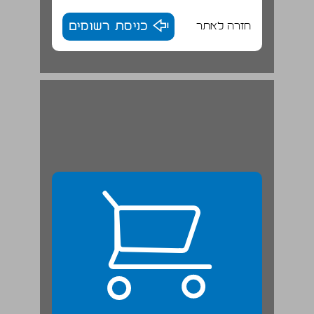
חזרה לאתר
כניסת רשומים