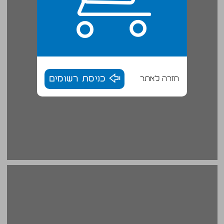
חזרה לאתר
כניסת רשומים