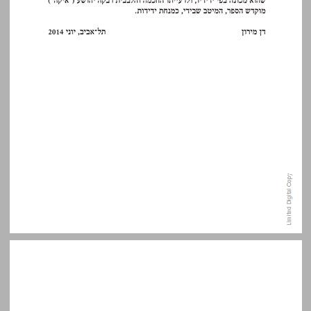
א. מדוע עלינו לקרוא את סיפורי א"נ גנסין ... 14