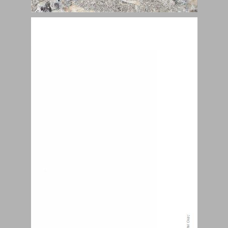
חלק ראשון: מבוא ל"אנרכיזם": כללי ודתי ... 1