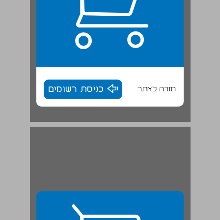
חזרה לאתר
כניסת רשומים
ה. גם הם ב"אנרכיסטים": אמיל דורקהיים (צרפת) ואמיתי עציוני (ארה"ב) ... 29