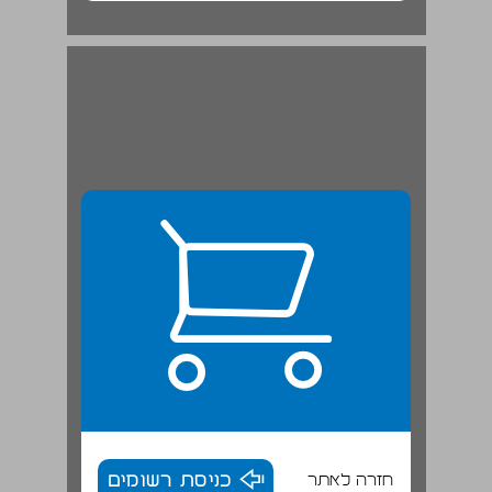
פרק ב: "אנרכיזם" כללי ו"אנרכיזם" יהודי: שורשים וייעוד ... 20
חזרה לאתר
כניסת רשומים