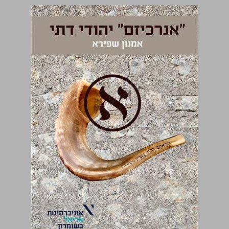
"אנרכיזם" יהודי דתי ... 0