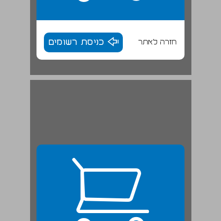
חזרה לאתר
כניסת רשומים
ב. אנרכיזם חיובי: הומני ומוסרי ולא אנרכיזם פורע חוק ... 25