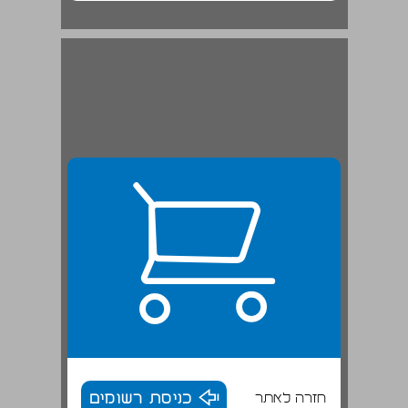
חזרה לאתר
כניסת רשומים