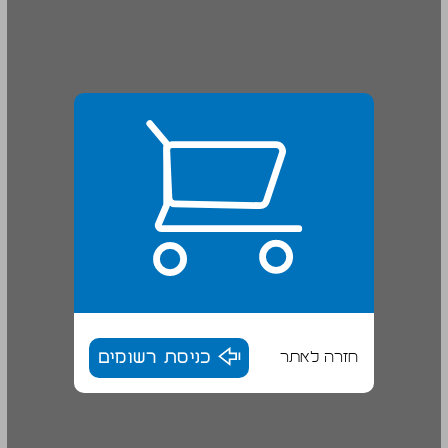
חזרה לאתר
כניסת רשומים