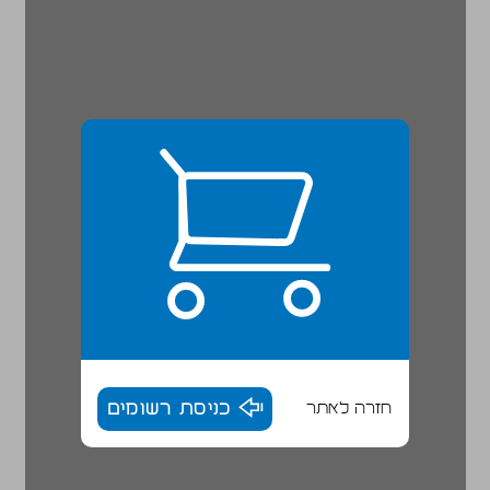
חזרה לאתר
כניסת רשומים