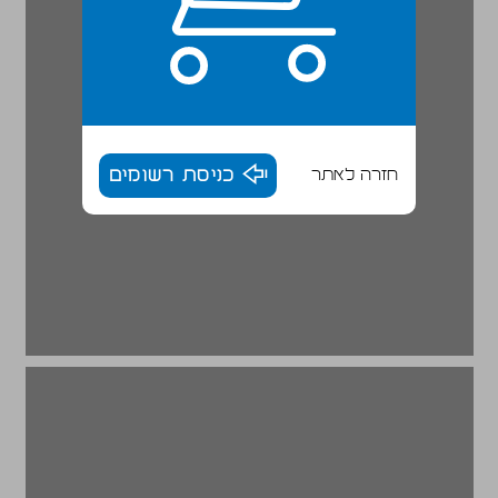
חזרה לאתר
כניסת רשומים