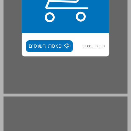
חזרה לאתר
כניסת רשומים