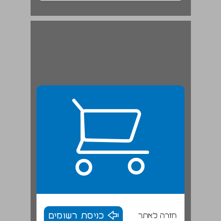
חזרה לאתר
כניסת רשומים