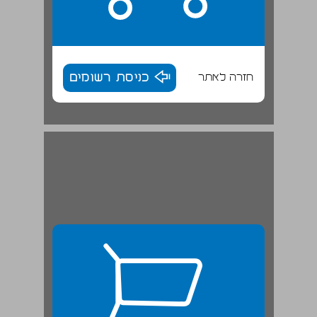
חזרה לאתר
כניסת רשומים
ג. סיכוך סוכה ב'בלאפונים' ... 26