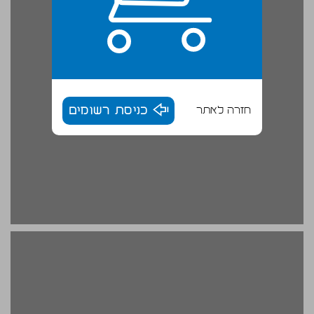
חזרה לאתר
כניסת רשומים