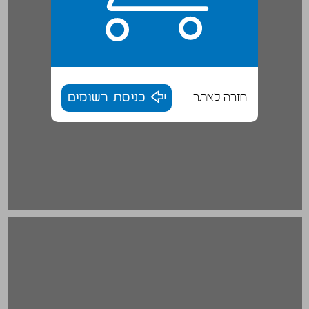
חזרה לאתר
כניסת רשומים