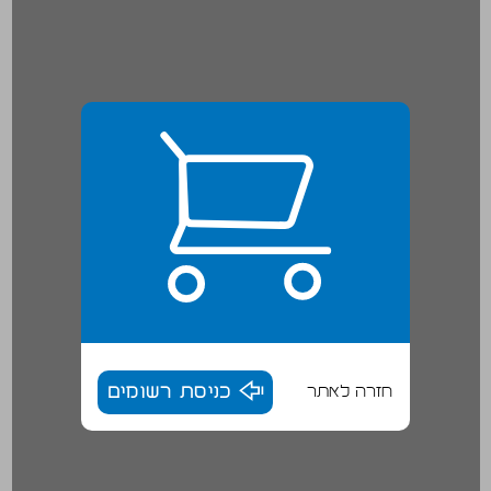
חזרה לאתר
כניסת רשומים