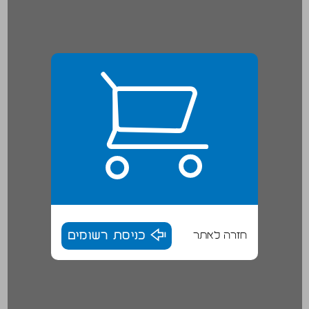
חזרה לאתר
כניסת רשומים