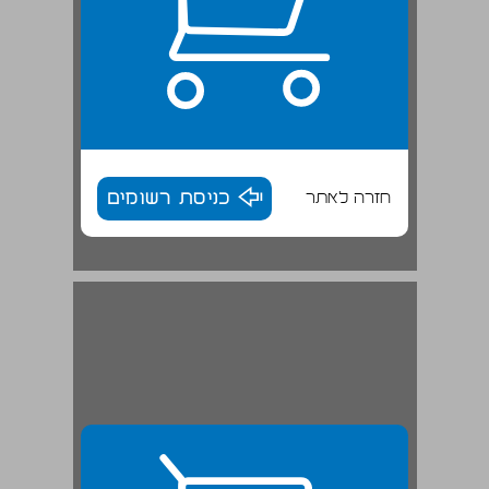
חזרה לאתר
כניסת רשומים
פרק ראשון "ללא תחליף": יוזף גבלס האדם והתועמלן ... 29