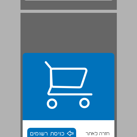
חזרה לאתר
כניסת רשומים