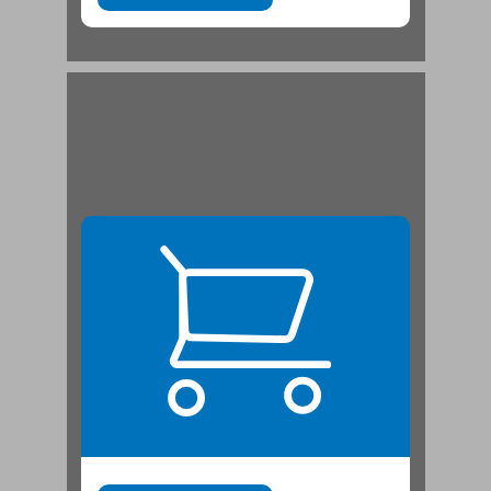
חלק ראשון מעמד ארץ הקודש, ירושלים והר הבית על-פי הקוראן ומפרשיו ... 21