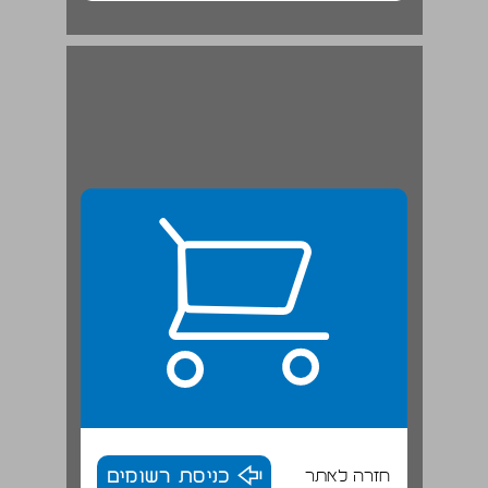
חזרה לאתר
כניסת רשומים