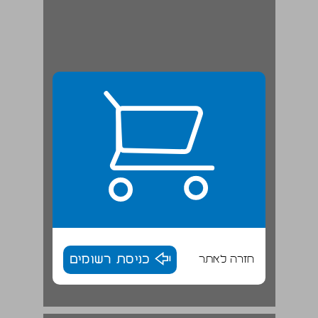
חזרה לאתר
כניסת רשומים