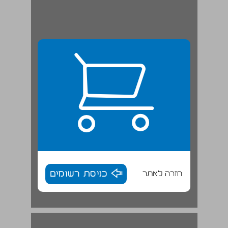
חזרה לאתר
כניסת רשומים