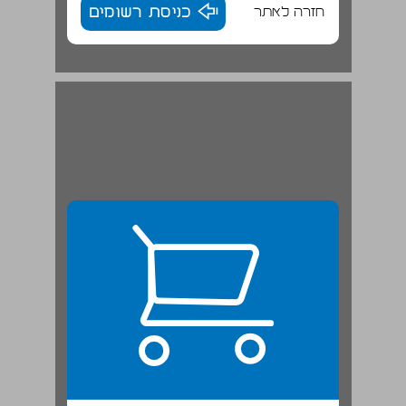
חזרה לאתר
כניסת רשומים