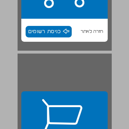
חזרה לאתר
כניסת רשומים