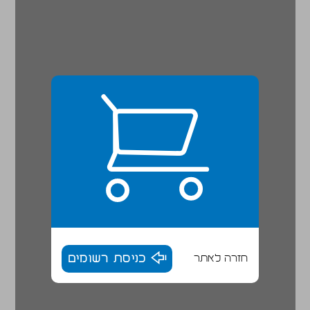
חזרה לאתר
כניסת רשומים