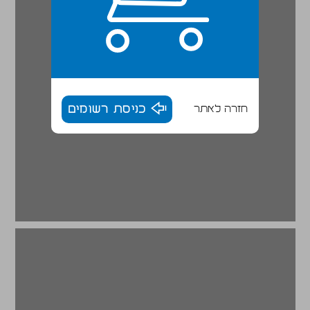
חזרה לאתר
כניסת רשומים