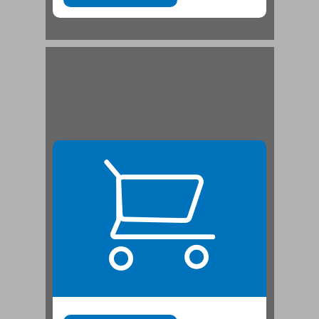
פרק א לודוויג ויטגנשטיין "ראייה בתור", "זריחת אספקט" ו"דמיון" בהגותו ... 21