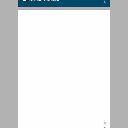
מראות סדוקות ראייה, דמיון והבנה עצמית בהגותם של לודוויג ויטגנשטיין ואייריס מרדוק ... 0