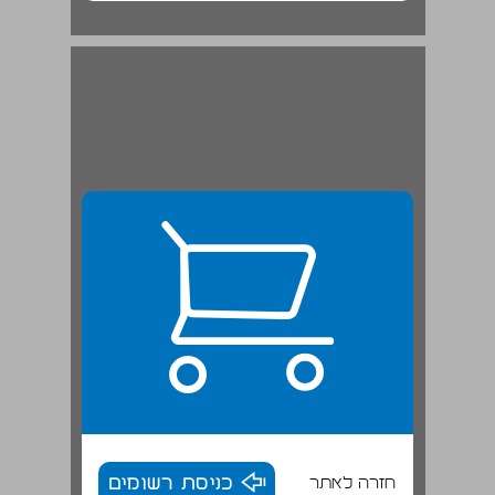
חזרה לאתר
כניסת רשומים