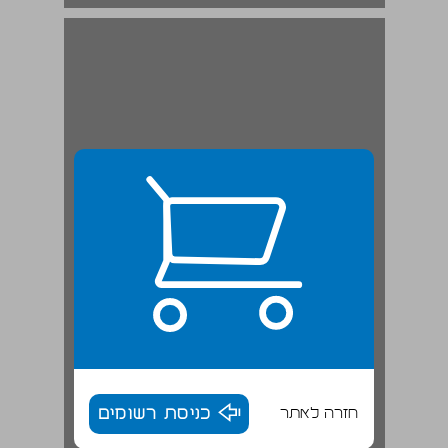
חלק ראשון "זריחת אספקט" ו"ראייה בתור" בהגותם של ויטגנשטיין ומרדוק ... 19
חזרה לאתר
כניסת רשומים