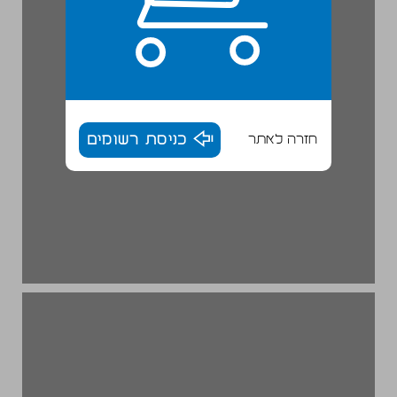
חזרה לאתר
כניסת רשומים