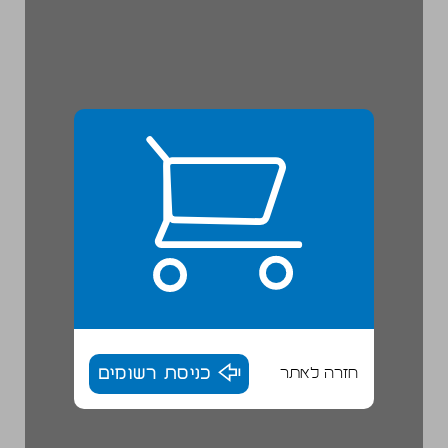
חזרה לאתר
כניסת רשומים