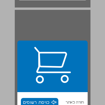
חזרה לאתר
כניסת רשומים