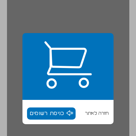
חזרה לאתר
כניסת רשומים