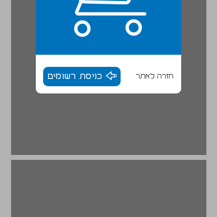
חזרה לאתר
כניסת רשומים