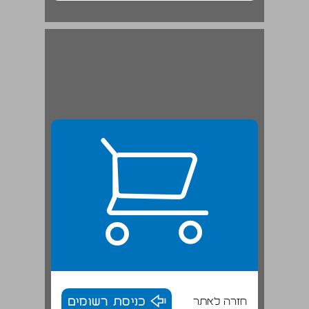
חזרה לאתר
כניסת רשומים