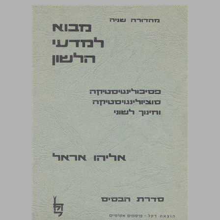
מבוא למדעי הלשון פסיכולינגויסטיקה סוציולינגויסטיקה וחינוך לשוני ... 0