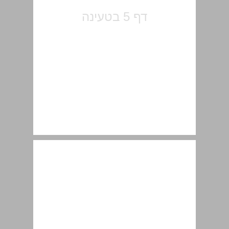
1.1.2 הלשון כיסוד לאורח-החיים של "הומו סאפיינס" ... 11