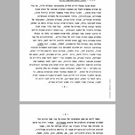
1.2 נוסחה "אוניברסאלית" לכל לשון אנושית ... 14