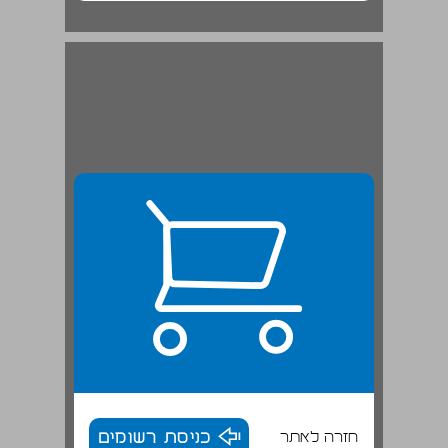
חזרה לאתר
כניסת רשומים