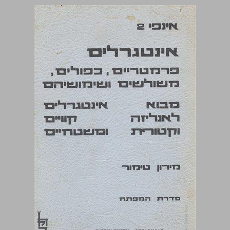
אינפי 2 אינטגרלים פרמטריים, כפולים, משולשים ושימושיהם ... 0