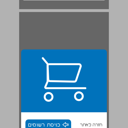
חזרה לאתר
כניסת רשומים