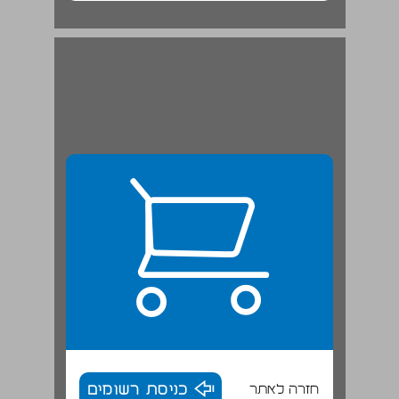
חזרה לאתר
כניסת רשומים