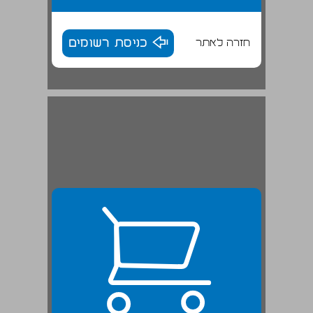
חזרה לאתר
כניסת רשומים
ו. 1937־1936: הכשרה בנען ... 24