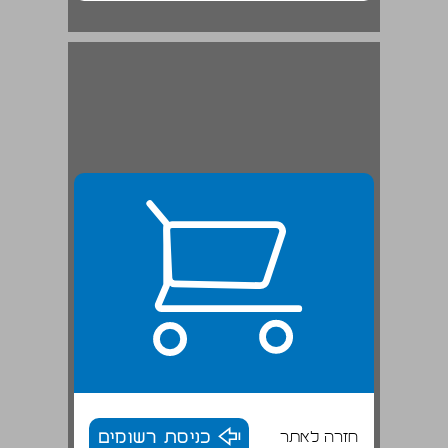
חזרה לאתר
כניסת רשומים