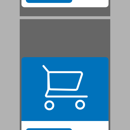
ד. נעורים בחיפה: ביה"ס הריאלי, הצופים, המחנות העולים ... 21