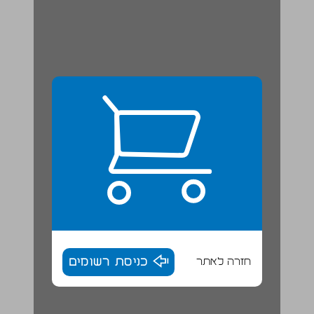
חזרה לאתר
כניסת רשומים