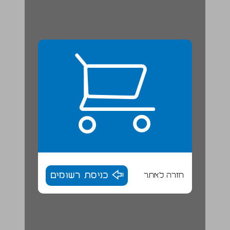
חזרה לאתר
כניסת רשומים