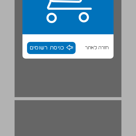
חזרה לאתר
כניסת רשומים