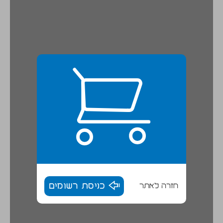
חזרה לאתר
כניסת רשומים