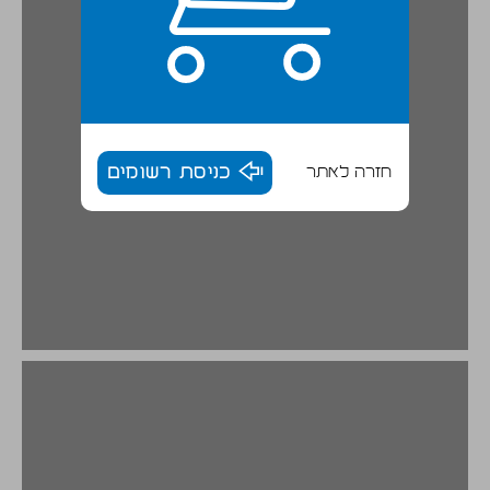
חזרה לאתר
כניסת רשומים